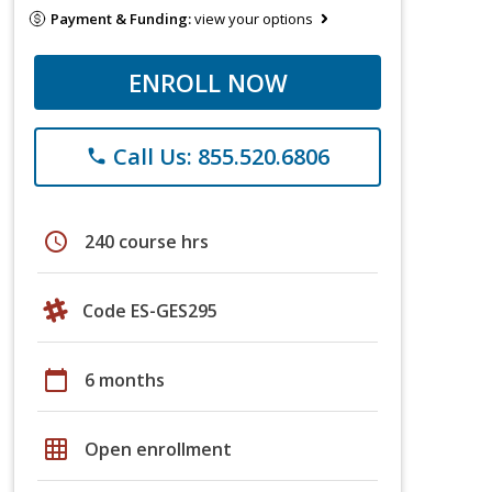
Payment & Funding:
view your options
ENROLL NOW
Call Us: 855.520.6806
phone
schedule
240 course hrs
Code ES-GES295
calendar_today
6 months
grid_on
Open enrollment