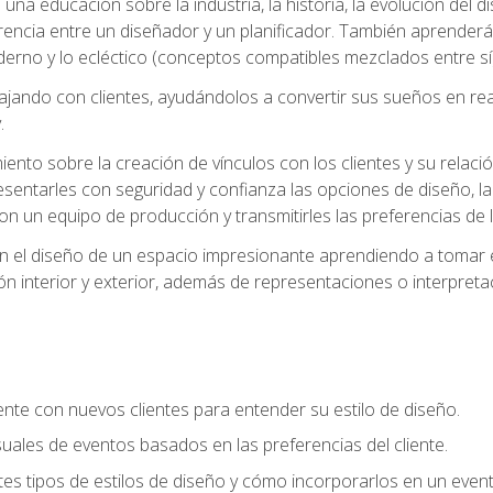
na educación sobre la industria, la historia, la evolución del dis
erencia entre un diseñador y un planificador. También aprender
oderno y lo ecléctico (conceptos compatibles mezclados entre sí)
ando con clientes, ayudándolos a convertir sus sueños en reali
.
nto sobre la creación de vínculos con los clientes y su relació
sentarles con seguridad y confianza las opciones de diseño, la
con un equipo de producción y transmitirles las preferencias de 
n el diseño de un espacio impresionante aprendiendo a tomar e
ón interior y exterior, además de representaciones o interpretac
te con nuevos clientes para entender su estilo de diseño.
uales de eventos basados en las preferencias del cliente.
es tipos de estilos de diseño y cómo incorporarlos en un even