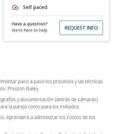
speed
Self paced
Have a question?
REQUEST INFO
We're here to help
rimentar paso a paso los procesos y las técnicas
os: Preston Bailey.
tografías y documentación (detrás de cámaras)
ra la pareja como para los invitados.
os. Aprenderá a administrar los costos de los