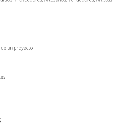
o de un proyecto
tes
s