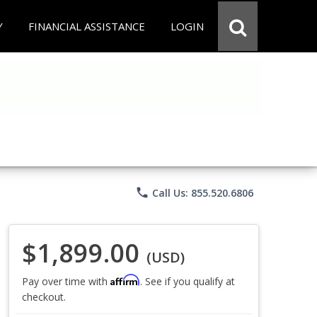
Y
FINANCIAL ASSISTANCE
LOGIN
phone
Call Us: 855.520.6806
$1,899.00
(USD)
Affirm
Pay over time with
. See if you qualify at
checkout.