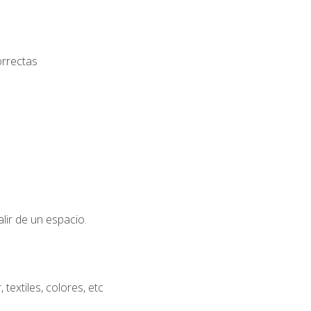
orrectas
lir de un espacio.
extiles, colores, etc