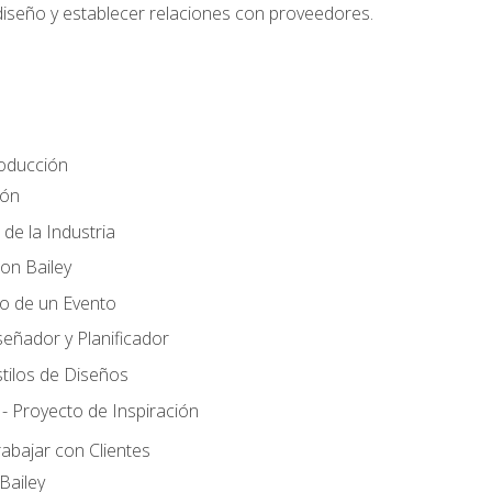
 diseño y establecer relaciones con proveedores.
roducción
ión
 de la Industria
ton Bailey
ño de un Evento
señador y Planificador
tilos de Diseños
- Proyecto de Inspiración
rabajar con Clientes
Bailey