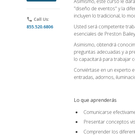
Asimismo, este curso le dará u
"diseño de eventos" y la dif
incluyen lo tradicional, lo m
phone
Call Us:
Usted será competente trabaj
855.520.6806
esenciales de Preston Bailey
Asimismo, obtendrá conocimie
preguntas adecuadas y a pre
lo capacitará para trabajar 
Conviértase en un experto e
entradas, adornos, iluminaci
Lo que aprenderás
Comunicarse efectivamen
Presentar conceptos vis
Comprender los diferent