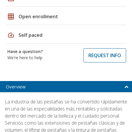
grid_on
Open enrollment
speed
Self paced
Have a question?
REQUEST INFO
We're here to help
Overview
La industria de las pestañas se ha convertido rápidamente
en una de las especialidades más rentables y solicitadas
dentro del mercado de la belleza y el cuidado personal.
Servicios como las extensiones de pestañas clásicas y de
volumen, el lifting de pestañas y la tintura de pestañas