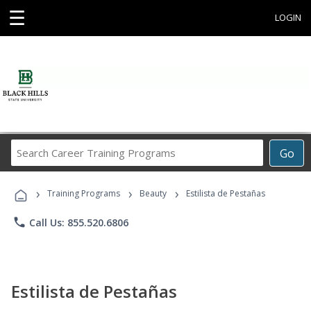
☰
LOGIN
Search
Go
Career
Training
›
›
›
Programs
Training Programs
Beauty
Estilista de Pestañas
phone
Call Us: 855.520.6806
Estilista de Pestañas