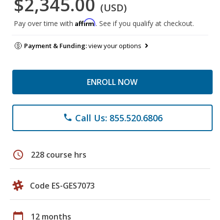
$2,345.00
(USD)
Affirm
Pay over time with
. See if you qualify at checkout.
Payment & Funding:
view your options
ENROLL NOW
Call Us: 855.520.6806
phone
schedule
228 course hrs
Code ES-GES7073
calendar_today
12 months