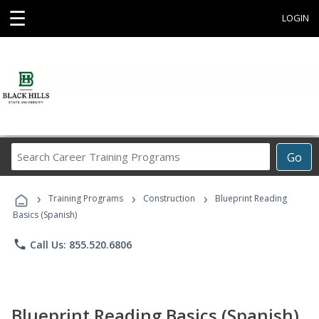
☰
LOGIN
Search
Go
Career
Training
›
›
›
Programs
Training Programs
Construction
Blueprint Reading
Basics (Spanish)
phone
Call Us: 855.520.6806
Blueprint Reading Basics (Spanish)