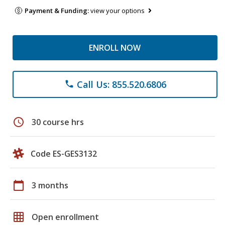
Payment & Funding:
view your options
ENROLL NOW
Call Us: 855.520.6806
phone
schedule
30 course hrs
Code ES-GES3132
calendar_today
3 months
grid_on
Open enrollment